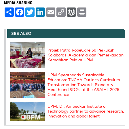
MEDIA SHARING
S
F
T
L
E
C
W
P
h
a
w
i
m
o
o
r
a
c
i
n
a
p
r
i
r
e
t
k
i
y
d
n
e
b
t
e
l
L
P
t
o
e
d
i
r
SEE ALSO
o
r
I
n
e
k
n
k
s
s
Projek Putra RobeCare 50 Perkukuh
Kolaborasi Akademia dan Pemerkasaan
Kemahiran Pelajar UPM
UPM Spearheads Sustainable
Education: TNCAA Outlines Curriculum
Transformation Towards Planetary
Health and SDGs at the ASAIHL 2026
Conference
UPM, Dr. Ambedkar Institute of
Technology partner to advance research,
innovation and global talent