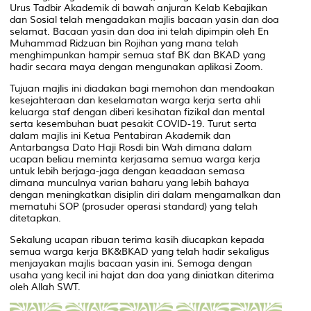
Urus Tadbir Akademik di bawah anjuran Kelab Kebajikan
dan Sosial telah mengadakan majlis bacaan yasin dan doa
selamat. Bacaan yasin dan doa ini telah dipimpin oleh En
Muhammad Ridzuan bin Rojihan yang mana telah
menghimpunkan hampir semua staf BK dan BKAD yang
hadir secara maya dengan mengunakan aplikasi Zoom.
Tujuan majlis ini diadakan bagi memohon dan mendoakan
kesejahteraan dan keselamatan warga kerja serta ahli
keluarga staf dengan diberi kesihatan fizikal dan mental
serta kesembuhan buat pesakit COVID-19. Turut serta
dalam majlis ini Ketua Pentabiran Akademik dan
Antarbangsa Dato Haji Rosdi bin Wah dimana dalam
ucapan beliau meminta kerjasama semua warga kerja
untuk lebih berjaga-jaga dengan keaadaan semasa
dimana munculnya varian baharu yang lebih bahaya
dengan meningkatkan disiplin diri dalam mengamalkan dan
mematuhi SOP (prosuder operasi standard) yang telah
ditetapkan.
Sekalung ucapan ribuan terima kasih diucapkan kepada
semua warga kerja BK&BKAD yang telah hadir sekaligus
menjayakan majlis bacaan yasin ini. Semoga dengan
usaha yang kecil ini hajat dan doa yang diniatkan diterima
oleh Allah SWT.