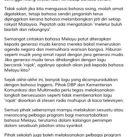
Tidak salah jika kita menguasai bahasa asing, malah amat
digalakkan, tetapi bahasa sendiri janganlah terus
dipinggirkan kerana bahasa melambangkan jati diri setiap
rakyat Malaysia. Pepatah ada mengatakan ‘meletur buluh
biarlah dari rebungnya’.
Semangat cintakan bahasa Melayu patut diterapkan
kepada generasi muda kerana mereka bakal meneruskan
agenda negara dan memulihara warisan bangsa. Hiburan
seperti muzik yang amat rapat dengan jiwa generasi muda.
Jika generasi muda terus dihidangkan dengan lagu
bercorak ‘rojak’, agaknya apakah akan jadi kepada bahasa
Melayu kita?
Sejak akhir-akhir ini, banyak lagu yang dicampuradukkan
dengan bahasa Inggeris. ​Pihak DBP dan Kementerian
Komunikasi dan Multimedia perlu tegas melaksanakan
langkah bersesuaian seperti tidak membenarkan lagu
‘rojak’ disiarkan di stesen radio mahupun di kaca televisyen.
Semua pihak sebenarnya mampu melakukan sesuatu atau
merancang pelbagai program bagi memartabatkan
bahasa Melayu, terutama dalam kalangan pemimpin
dalam sesebuah jabatan atau syarikat.
Pihak sekolah juga boleh melaksanakan pelbagai program