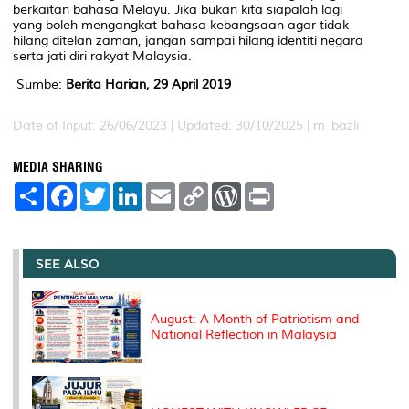
berkaitan bahasa Melayu. Jika bukan kita siapalah lagi
yang boleh mengangkat bahasa kebangsaan agar tidak
hilang ditelan zaman, jangan sampai hilang identiti negara
serta jati diri rakyat Malaysia.
Sumbe:
Berita Harian, 29 April 2019
Date of Input: 26/06/2023 | Updated: 30/10/2025 | m_bazli
MEDIA SHARING
S
F
T
L
E
C
W
P
h
a
w
i
m
o
o
r
a
c
i
n
a
p
r
i
r
e
t
k
i
y
d
n
e
b
t
e
l
L
P
t
o
e
d
i
r
SEE ALSO
o
r
I
n
e
k
n
k
s
s
August: A Month of Patriotism and
National Reflection in Malaysia