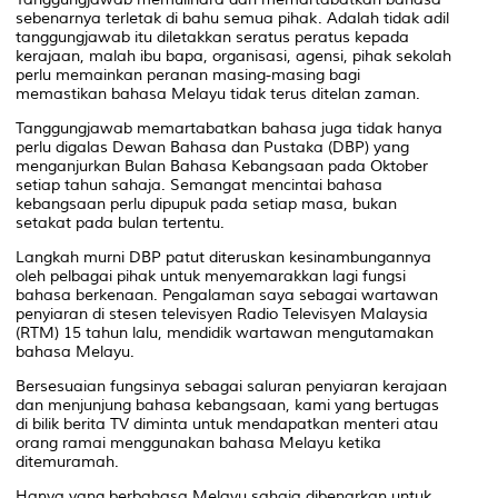
sebenarnya terletak di bahu semua pihak. Adalah tidak adil
tanggungjawab itu diletakkan seratus peratus kepada
kerajaan, malah ibu bapa, organisasi, agensi, pihak sekolah
perlu memainkan peranan masing-masing bagi
memastikan bahasa Melayu tidak terus ditelan zaman.
Tanggungjawab memartabatkan bahasa juga tidak hanya
perlu digalas Dewan Bahasa dan Pustaka (DBP) yang
menganjurkan Bulan Bahasa Kebangsaan pada Oktober
setiap tahun sahaja. Semangat mencintai bahasa
kebangsaan perlu dipupuk pada setiap masa, bukan
setakat pada bulan tertentu.
Langkah murni DBP patut diteruskan kesinambungannya
oleh pelbagai pihak untuk menyemarakkan lagi fungsi
bahasa berkenaan. Pengalaman saya sebagai wartawan
penyiaran di stesen televisyen Radio Televisyen Malaysia
(RTM) 15 tahun lalu, mendidik wartawan mengutamakan
bahasa Melayu.
Bersesuaian fungsinya sebagai saluran penyiaran kerajaan
dan menjunjung bahasa kebangsaan, kami yang bertugas
di bilik berita TV diminta untuk mendapatkan menteri atau
orang ramai menggunakan bahasa Melayu ketika
ditemuramah.
Hanya yang berbahasa Melayu sahaja dibenarkan untuk