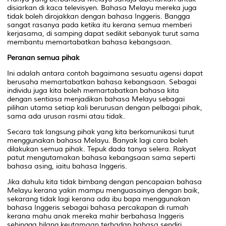
disiarkan di kaca televisyen. Bahasa Melayu mereka juga
tidak boleh dirojakkan dengan bahasa Inggeris. Bangga
sangat rasanya pada ketika itu kerana semua memberi
kerjasama, di samping dapat sedikit sebanyak turut sama
membantu memartabatkan bahasa kebangsaan.
Peranan semua pihak
Ini adalah antara contoh bagaimana sesuatu agensi dapat
berusaha memartabatkan bahasa kebangsaan. Sebagai
individu juga kita boleh memartabatkan bahasa kita
dengan sentiasa menjadikan bahasa Melayu sebagai
pilihan utama setiap kali berurusan dengan pelbagai pihak,
sama ada urusan rasmi atau tidak.
Secara tak langsung pihak yang kita berkomunikasi turut
menggunakan bahasa Melayu. ​Banyak lagi cara boleh
dilakukan semua pihak. Tepuk dada tanya selera. Rakyat
patut mengutamakan bahasa kebangsaan sama seperti
bahasa asing, iaitu bahasa Inggeris.
Jika dahulu kita tidak bimbang dengan pencapaian bahasa
Melayu kerana yakin mampu menguasainya dengan baik,
sekarang tidak lagi kerana ada ibu bapa menggunakan
bahasa Inggeris sebagai bahasa percakapan di rumah
kerana mahu anak mereka mahir berbahasa Inggeris
sehingga hilang keutamaan terhadap bahasa sendiri.