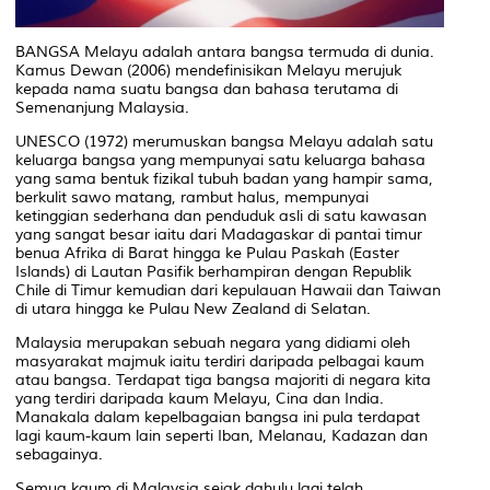
BANGSA Melayu adalah antara bangsa termuda di dunia.
Kamus Dewan
(2006) mendefinisikan Melayu merujuk
kepada nama suatu bangsa dan bahasa terutama di
Semenanjung Malaysia.
UNESCO (1972) merumuskan bangsa Melayu adalah satu
keluarga bangsa yang mempunyai satu keluarga bahasa
yang sama bentuk fizikal tubuh badan yang hampir sama,
berkulit sawo matang, rambut halus, mempunyai
ketinggian sederhana dan penduduk asli di satu kawasan
yang sangat besar iaitu dari Madagaskar di pantai timur
benua Afrika di Barat hingga ke Pulau Paskah (Easter
Islands) di Lautan Pasifik berhampiran dengan Republik
Chile di Timur kemudian dari kepulauan Hawaii dan Taiwan
di utara hingga ke Pulau New Zealand di Selatan.
Malaysia merupakan sebuah negara yang didiami oleh
masyarakat majmuk iaitu terdiri daripada pelbagai kaum
atau bangsa. Terdapat tiga bangsa majoriti di negara kita
yang terdiri daripada kaum Melayu, Cina dan India.
Manakala dalam kepelbagaian bangsa ini pula terdapat
lagi kaum-kaum lain seperti Iban, Melanau, Kadazan dan
sebagainya.
Semua kaum di Malaysia sejak dahulu lagi telah