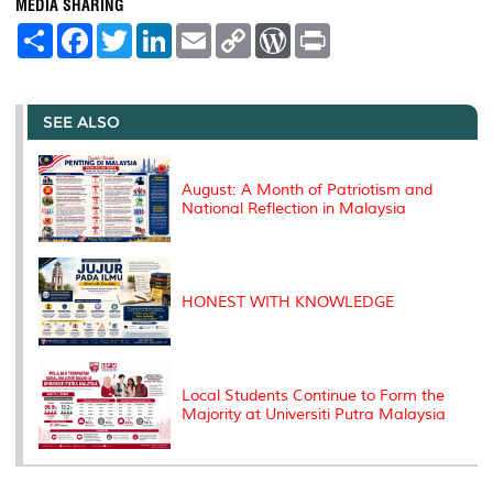
MEDIA SHARING
S
F
T
L
E
C
W
P
h
a
w
i
m
o
o
r
a
c
i
n
a
p
r
i
r
e
t
k
i
y
d
n
e
b
t
e
l
L
P
t
o
e
d
i
r
SEE ALSO
o
r
I
n
e
k
n
k
s
s
August: A Month of Patriotism and
National Reflection in Malaysia
HONEST WITH KNOWLEDGE
Local Students Continue to Form the
Majority at Universiti Putra Malaysia