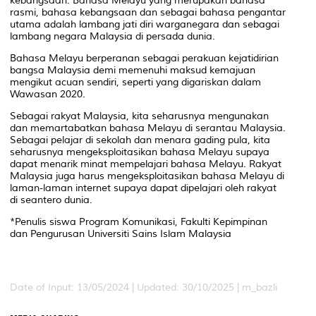
kebangsaan. Bahasa Melayu yang merupakan bahasa
rasmi, bahasa kebangsaan dan sebagai bahasa pengantar
utama adalah lambang jati diri warganegara dan sebagai
lambang negara Malaysia di persada dunia.
Bahasa Melayu berperanan sebagai perakuan kejatidirian
bangsa Malaysia demi memenuhi maksud kemajuan
mengikut acuan sendiri, seperti yang digariskan dalam
Wawasan 2020.
Sebagai rakyat Malaysia, kita seharusnya mengunakan
dan memartabatkan bahasa Melayu di serantau Malaysia.
Sebagai pelajar di sekolah dan menara gading pula, kita
seharusnya mengeksploitasikan bahasa Melayu supaya
dapat menarik minat mempelajari bahasa Melayu. Rakyat
Malaysia juga harus mengeksploitasikan bahasa Melayu di
laman-laman internet supaya dapat dipelajari oleh rakyat
di seantero dunia.
*Penulis siswa Program Komunikasi, Fakulti Kepimpinan
dan Pengurusan Universiti Sains Islam Malaysia
Date of Input: 13/05/2024 | Updated: 30/10/2025 | m_bazli