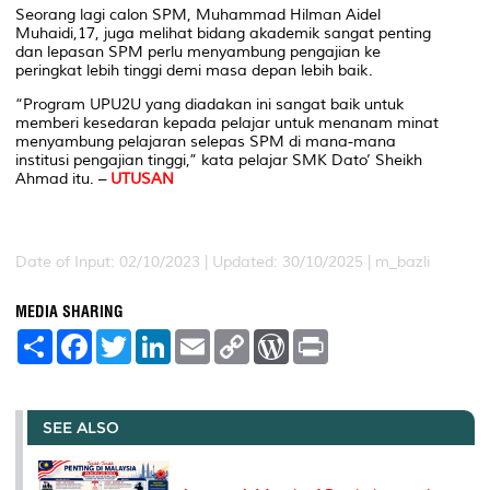
Seorang lagi calon SPM, Muhammad Hilman Aidel
Muhaidi,17, juga melihat bidang akademik sangat penting
dan lepasan SPM perlu menyambung pengajian ke
peringkat lebih tinggi demi masa depan lebih baik.
“Program UPU2U yang diadakan ini sangat baik untuk
memberi kesedaran kepada pelajar untuk menanam minat
menyambung pelajaran selepas SPM di mana-mana
institusi pengajian tinggi,” kata pelajar SMK Dato’ Sheikh
Ahmad itu. –
UTUSAN
Date of Input: 02/10/2023 | Updated: 30/10/2025 | m_bazli
MEDIA SHARING
S
F
T
L
E
C
W
P
h
a
w
i
m
o
o
r
a
c
i
n
a
p
r
i
r
e
t
k
i
y
d
n
e
b
t
e
l
L
P
t
o
e
d
i
r
SEE ALSO
o
r
I
n
e
k
n
k
s
s