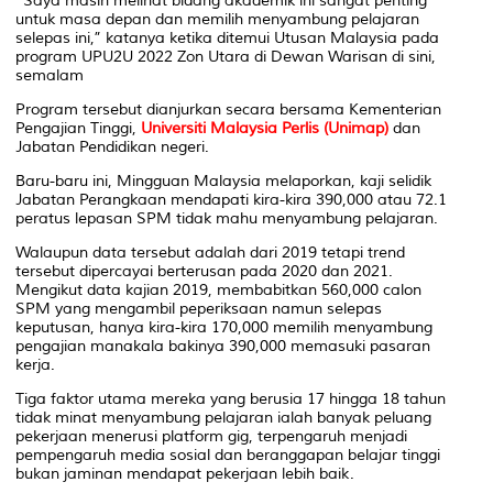
“Saya masih melihat bidang akademik ini sangat penting
untuk masa depan dan memilih menyambung pelajaran
selepas ini,” katanya ketika ditemui
Utusan Malaysia
pada
program UPU2U 2022 Zon Utara di Dewan Warisan di sini,
semalam
Program tersebut dianjurkan secara bersama Kementerian
Pengajian Tinggi,
Universiti Malaysia Perlis (Unimap)
dan
Jabatan Pendidikan negeri.
Baru-baru ini,
Mingguan Malaysia
melaporkan, kaji selidik
Jabatan Perangkaan mendapati kira-kira 390,000 atau 72.1
peratus lepasan SPM tidak mahu menyambung pelajaran.
Walaupun data tersebut adalah dari 2019 tetapi trend
tersebut dipercayai berterusan pada 2020 dan 2021.
Mengikut data kajian 2019, membabitkan 560,000 calon
SPM yang mengambil peperiksaan namun selepas
keputusan, hanya kira-kira 170,000 memilih menyambung
pengajian manakala bakinya 390,000 memasuki pasaran
kerja.
Tiga faktor utama mereka yang berusia 17 hingga 18 tahun
tidak minat menyambung pelajaran ialah banyak peluang
pekerjaan menerusi platform gig, terpengaruh menjadi
pempengaruh media sosial dan beranggapan belajar tinggi
bukan jaminan mendapat pekerjaan lebih baik.