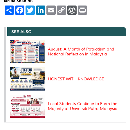
MEDIA SHARING
S
F
T
L
E
C
W
P
h
a
w
i
m
o
o
r
a
c
i
n
a
p
r
i
r
e
t
k
i
y
d
n
e
b
t
e
l
L
P
t
o
e
d
i
r
SEE ALSO
o
r
I
n
e
k
n
k
s
s
August: A Month of Patriotism and
National Reflection in Malaysia
HONEST WITH KNOWLEDGE
Local Students Continue to Form the
Majority at Universiti Putra Malaysia