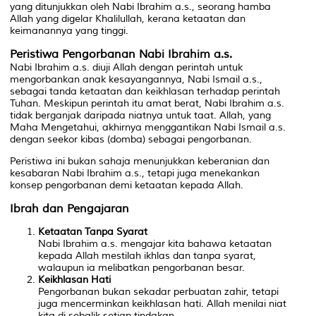
yang ditunjukkan oleh Nabi Ibrahim a.s., seorang hamba
Allah yang digelar Khalilullah, kerana ketaatan dan
keimanannya yang tinggi.
Peristiwa Pengorbanan Nabi Ibrahim a.s.
Nabi Ibrahim a.s. diuji Allah dengan perintah untuk
mengorbankan anak kesayangannya, Nabi Ismail a.s.,
sebagai tanda ketaatan dan keikhlasan terhadap perintah
Tuhan. Meskipun perintah itu amat berat, Nabi Ibrahim a.s.
tidak berganjak daripada niatnya untuk taat. Allah, yang
Maha Mengetahui, akhirnya menggantikan Nabi Ismail a.s.
dengan seekor kibas (domba) sebagai pengorbanan.
Peristiwa ini bukan sahaja menunjukkan keberanian dan
kesabaran Nabi Ibrahim a.s., tetapi juga menekankan
konsep pengorbanan demi ketaatan kepada Allah.
Ibrah dan Pengajaran
Ketaatan Tanpa Syarat
Nabi Ibrahim a.s. mengajar kita bahawa ketaatan
kepada Allah mestilah ikhlas dan tanpa syarat,
walaupun ia melibatkan pengorbanan besar.
Keikhlasan Hati
Pengorbanan bukan sekadar perbuatan zahir, tetapi
juga mencerminkan keikhlasan hati. Allah menilai niat
kita di sebalik setiap tindakan.