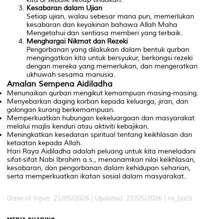
Kesabaran dalam Ujian
Setiap ujian, walau sebesar mana pun, memerlukan
kesabaran dan keyakinan bahawa Allah Maha
Mengetahui dan sentiasa memberi yang terbaik.
Menghargai Nikmat dan Rezeki
Pengorbanan yang dilakukan dalam bentuk qurban
mengingatkan kita untuk bersyukur, berkongsi rezeki
dengan mereka yang memerlukan, dan mengeratkan
ukhuwah sesama manusia.
Amalan Sempena Aidiladha
Menunaikan qurban mengikut kemampuan masing-masing.
Menyebarkan daging korban kepada keluarga, jiran, dan
golongan kurang berkemampuan.
Memperkuatkan hubungan kekeluargaan dan masyarakat
melalui majlis kenduri atau aktiviti kebajikan.
Meningkatkan kesedaran spiritual tentang keikhlasan dan
ketaatan kepada Allah.
Hari Raya Aidiladha adalah peluang untuk kita meneladani
sifat-sifat Nabi Ibrahim a.s., menanamkan nilai keikhlasan,
kesabaran, dan pengorbanan dalam kehidupan seharian,
serta memperkuatkan ikatan sosial dalam masyarakat.
Date of Input: 21/05/2026 | Updated: 21/05/2026 | m_bazli