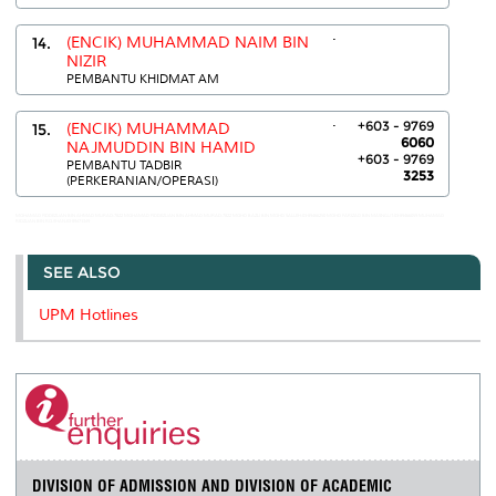
.
14.
(ENCIK) MUHAMMAD NAIM BIN
NIZIR
PEMBANTU KHIDMAT AM
.
+603 - 9769
15.
(ENCIK) MUHAMMAD
6060
NAJMUDDIN BIN HAMID
+603 - 9769
PEMBANTU TADBIR
3253
(PERKERANIAN/OPERASI)
MOHAMAD FIDDEZUAN BIN AHMAD MURAD:7822 MOHAMAD FIDDEZUAN BIN AHMAD MURAD:7822 MOHD BAZLI BIN MOHD SALLEH:03-89466250 MOHD FARIZAD BIN MASNGUT:03-89466059 MUHAMAD
RIDZUAN BIN ROJIHAN:03-89471349
SEE ALSO
UPM Hotlines
DIVISION OF ADMISSION AND DIVISION OF ACADEMIC